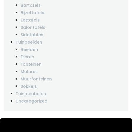
Bartafels
Bijzettafels
Eettafels
Salontafels
Sidetables
Tuinbeelden
Beelden
Dieren
Fonteinen
Molures
Muurfonteinen
Sokkels
Tuinmeubelen
Uncategorized