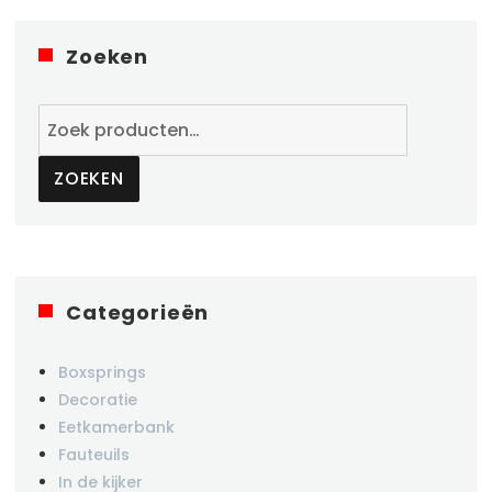
Zoeken
Zoeken
naar:
ZOEKEN
Categorieën
Boxsprings
Decoratie
Eetkamerbank
Fauteuils
In de kijker