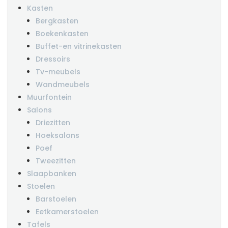
Kasten
Bergkasten
Boekenkasten
Buffet-en vitrinekasten
Dressoirs
Tv-meubels
Wandmeubels
Muurfontein
Salons
Driezitten
Hoeksalons
Poef
Tweezitten
Slaapbanken
Stoelen
Barstoelen
Eetkamerstoelen
Tafels