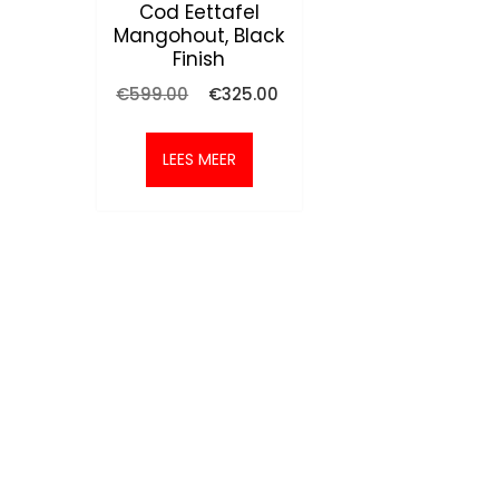
Cod Eettafel
Mangohout, Black
Finish
Oorspronkelijke
Huidige
€
599.00
€
325.00
prijs
prijs
was:
is:
€599.00.
€325.00.
LEES MEER