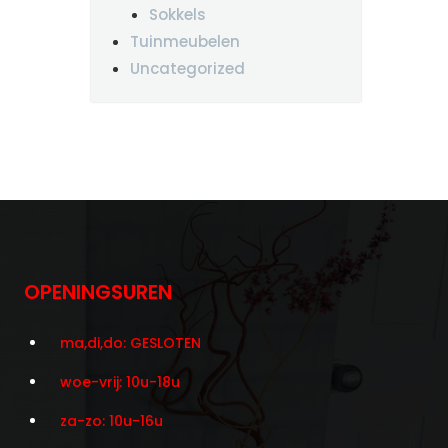
Sokkels
Tuinmeubelen
Uncategorized
OPENINGSUREN
ma,di,do: GESLOTEN
woe-vrij: 10u-18u
za-zo: 10u-16u