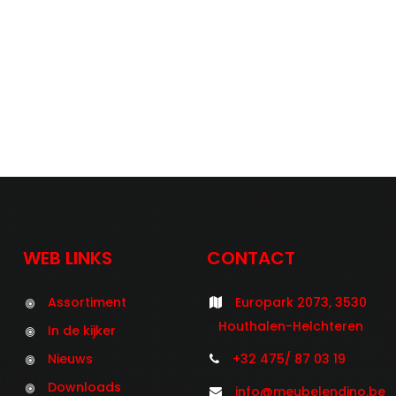
WEB LINKS
CONTACT
Assortiment
Europark 2073, 3530
Houthalen-Helchteren
In de kijker
Nieuws
+32 475/ 87 03 19
Downloads
info@meubelendino.be