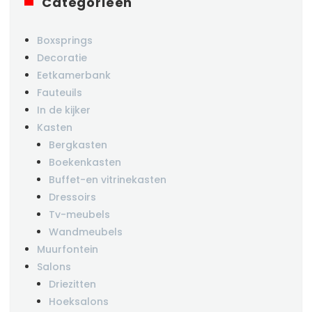
Categorieën
Boxsprings
Decoratie
Eetkamerbank
Fauteuils
In de kijker
Kasten
Bergkasten
Boekenkasten
Buffet-en vitrinekasten
Dressoirs
Tv-meubels
Wandmeubels
Muurfontein
Salons
Driezitten
Hoeksalons