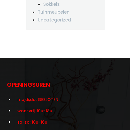
Sokkels
Tuinmeubelen
Uncategorized
OPENINGSUREN
ma,di,do: GESLOTEN
woe-vrij: 10u-18u
za-zo: 10u-16u