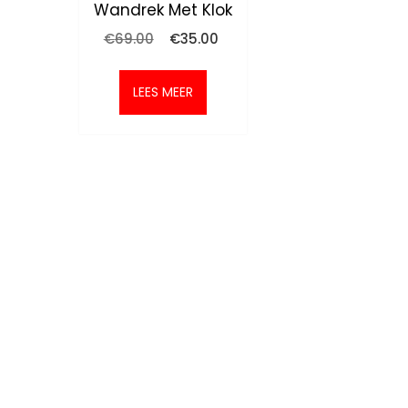
Wandrek Met Klok
Oorspronkelijke
Huidige
€
69.00
€
35.00
prijs
prijs
was:
is:
€69.00.
€35.00.
LEES MEER