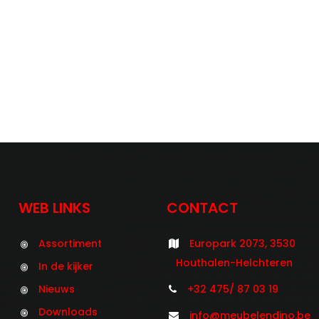
WEB LINKS
CONTACT
Assortiment
Europark 2073, 3530
Houthalen-Helchteren
In de kijker
Nieuws
+32 475/ 87 03 19
Downloads
info@meubelendino.be