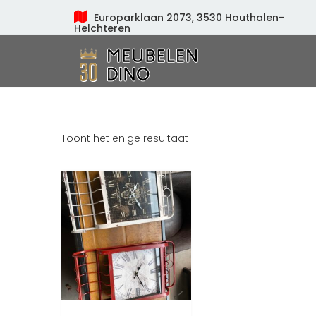
Europarklaan 2073, 3530 Houthalen-
Helchteren
Meubelen Dino
Toont het enige resultaat