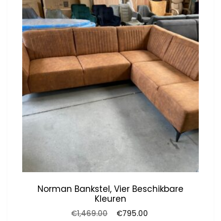
Norman Bankstel, Vier Beschikbare
Kleuren
Oorspronkelijke
Huidige
€
1,469.00
€
795.00