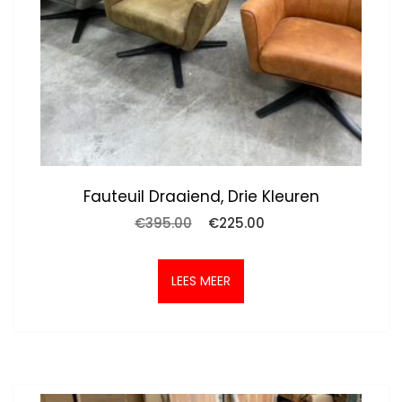
Fauteuil Draaiend, Drie Kleuren
Oorspronkelijke
Huidige
€
395.00
€
225.00
prijs
prijs
was:
is:
€395.00.
€225.00.
LEES MEER