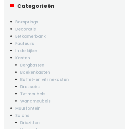
Categorieën
Boxsprings
Decoratie
Eetkamerbank
Fauteuils
In de kijker
Kasten
Bergkasten
Boekenkasten
Buffet-en vitrinekasten
Dressoirs
Tv-meubels
Wandmeubels
Muurfontein
Salons
Driezitten