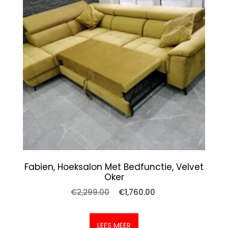
Fabien, Hoeksalon Met Bedfunctie, Velvet
Oker
Oorspronkelijke
Huidige
€
2,299.00
€
1,760.00
prijs
prijs
was:
is:
€2,299.00.
€1,760.00.
LEES MEER