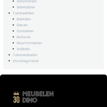
Salontafels
Sidetables
Tuinbeelden
Beelden
Dieren
Fonteinen
Molures
Muurfonteinen
Sokkels
Tuinmeubelen
Uncategorized