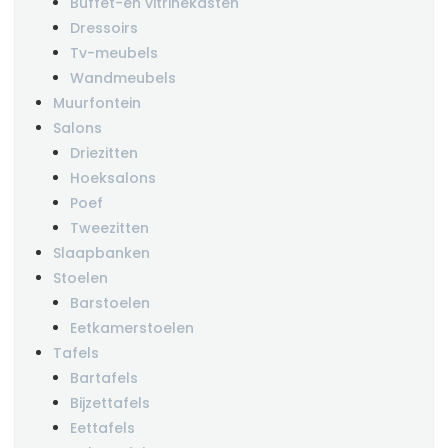
Buffet-en vitrinekasten
Dressoirs
Tv-meubels
Wandmeubels
Muurfontein
Salons
Driezitten
Hoeksalons
Poef
Tweezitten
Slaapbanken
Stoelen
Barstoelen
Eetkamerstoelen
Tafels
Bartafels
Bijzettafels
Eettafels