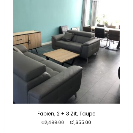
Fabien, 2 + 3 Zit, Taupe
Oorspronkelijke
Huidige
€
2,499.00
€
1,655.00
prijs
prijs