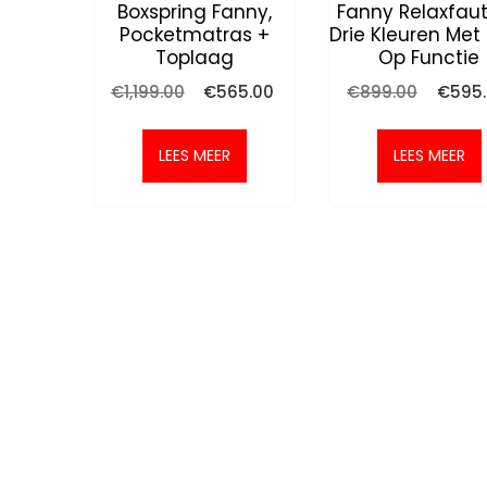
Boxspring Fanny,
Fanny Relaxfaut
Pocketmatras +
Drie Kleuren Met
Toplaag
Op Functie
Oorspronkelijke
Huidige
Oorspro
€
1,199.00
€
565.00
€
899.00
€
595
prijs
prijs
prijs
was:
is:
was:
€1,199.00.
€565.00.
€899.0
LEES MEER
LEES MEER