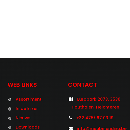
WEB LINKS
CONTACT
Assortiment
Europark 2073, 3530
Houthalen-Helchteren
In de kijker
Nieuws
+32 475/ 87 03 19
Downloads
info@meubelendino.be