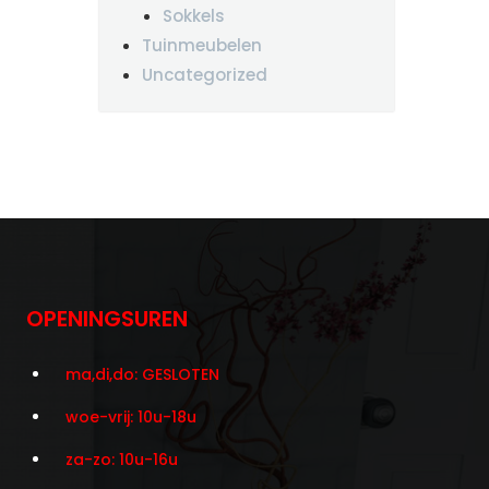
Sokkels
Tuinmeubelen
Uncategorized
OPENINGSUREN
ma,di,do: GESLOTEN
woe-vrij: 10u-18u
za-zo: 10u-16u