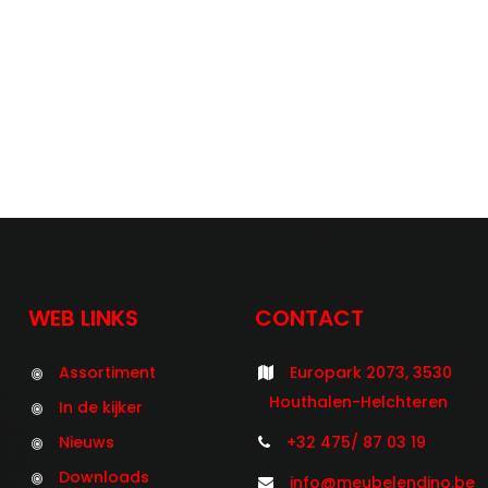
WEB LINKS
CONTACT
Assortiment
Europark 2073, 3530
Houthalen-Helchteren
In de kijker
Nieuws
+32 475/ 87 03 19
Downloads
info@meubelendino.be