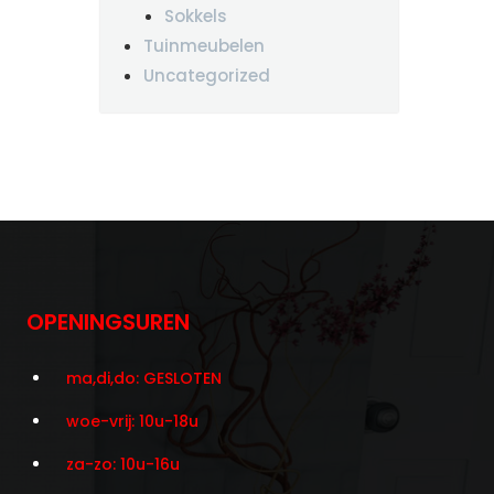
Sokkels
Tuinmeubelen
Uncategorized
OPENINGSUREN
ma,di,do: GESLOTEN
woe-vrij: 10u-18u
za-zo: 10u-16u