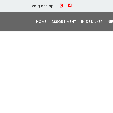
volg ons op
HOME
ASSORTIMENT
IN DE KIJKER
NI