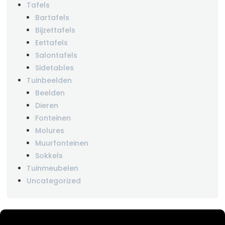
Tafels
Bartafels
Bijzettafels
Eettafels
Salontafels
Sidetables
Tuinbeelden
Beelden
Dieren
Fonteinen
Molures
Muurfonteinen
Sokkels
Tuinmeubelen
Uncategorized