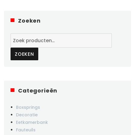
Zoeken
Zoeken
naar:
ZOEKEN
Categorieën
Boxsprings
Decoratie
Eetkamerbank
Fauteuils