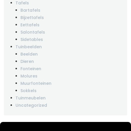
Tafels
Bartafels
Bijzettafels
Eettafels
Salontafels
Sidetables
Tuinbeelden
Beelden
Dieren
Fonteinen
Molures
Muurfonteinen
Sokkels
Tuinmeubelen
Uncategorized