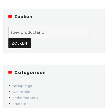
Zoeken
Zoeken
naar:
ZOEKEN
Categorieën
Boxsprings
Decoratie
Eetkamerbank
Fauteuils