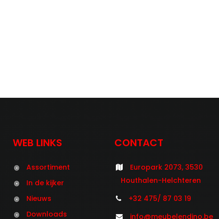
WEB LINKS
CONTACT
Assortiment
Europark 2073, 3530
Houthalen-Helchteren
In de kijker
Nieuws
+32 475/ 87 03 19
Downloads
info@meubelendino.be