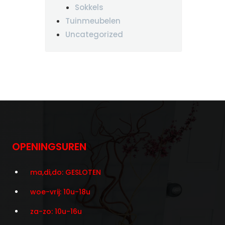
Sokkels
Tuinmeubelen
Uncategorized
OPENINGSUREN
ma,di,do: GESLOTEN
woe-vrij: 10u-18u
za-zo: 10u-16u