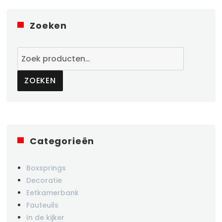
Zoeken
Zoeken
naar:
ZOEKEN
Categorieën
Boxsprings
Decoratie
Eetkamerbank
Fauteuils
In de kijker