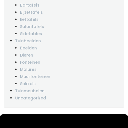
Bartafels
Bijzettafels
Eettafels
Salontafels
Sidetables
Tuinbeelden
Beelden
Dieren
Fonteinen
Molures
Muurfonteinen
Sokkels
Tuinmeubelen
Uncategorized