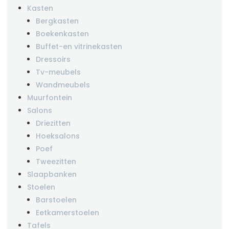
Kasten
Bergkasten
Boekenkasten
Buffet-en vitrinekasten
Dressoirs
Tv-meubels
Wandmeubels
Muurfontein
Salons
Driezitten
Hoeksalons
Poef
Tweezitten
Slaapbanken
Stoelen
Barstoelen
Eetkamerstoelen
Tafels