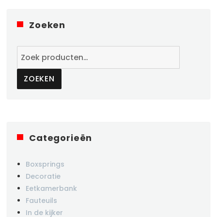
Zoeken
Zoeken
naar:
ZOEKEN
Categorieën
Boxsprings
Decoratie
Eetkamerbank
Fauteuils
In de kijker