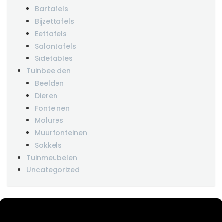
Bartafels
Bijzettafels
Eettafels
Salontafels
Sidetables
Tuinbeelden
Beelden
Dieren
Fonteinen
Molures
Muurfonteinen
Sokkels
Tuinmeubelen
Uncategorized