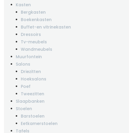
Kasten
Bergkasten
Boekenkasten
Buffet-en vitrinekasten
Dressoirs
Tv-meubels
Wandmeubels
Muurfontein
Salons
Driezitten
Hoeksalons
Poef
Tweezitten
Slaapbanken
Stoelen
Barstoelen
Eetkamerstoelen
Tafels