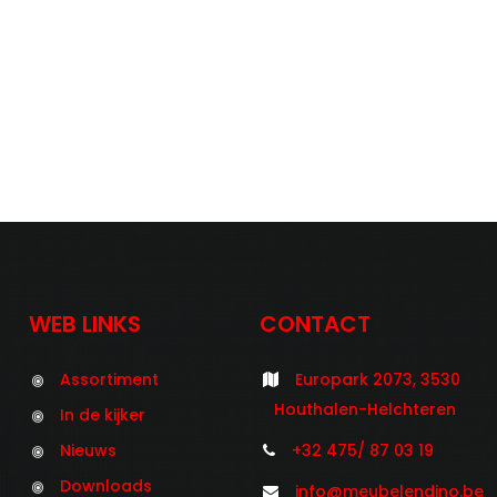
WEB LINKS
CONTACT
Assortiment
Europark 2073, 3530
Houthalen-Helchteren
In de kijker
Nieuws
+32 475/ 87 03 19
Downloads
info@meubelendino.be