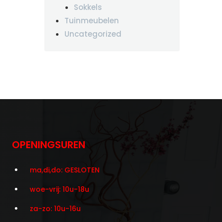
Sokkels
Tuinmeubelen
Uncategorized
OPENINGSUREN
ma,di,do: GESLOTEN
woe-vrij: 10u-18u
za-zo: 10u-16u