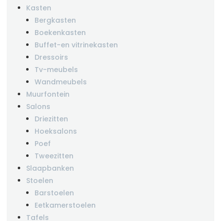
Kasten
Bergkasten
Boekenkasten
Buffet-en vitrinekasten
Dressoirs
Tv-meubels
Wandmeubels
Muurfontein
Salons
Driezitten
Hoeksalons
Poef
Tweezitten
Slaapbanken
Stoelen
Barstoelen
Eetkamerstoelen
Tafels