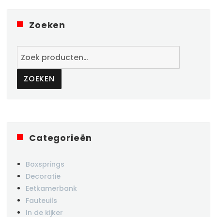
Zoeken
Zoeken
naar:
ZOEKEN
Categorieën
Boxsprings
Decoratie
Eetkamerbank
Fauteuils
In de kijker