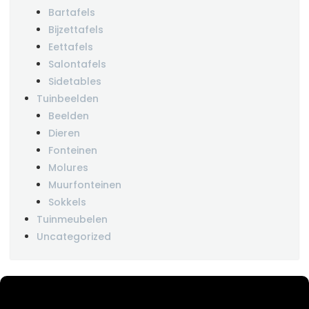
Bartafels
Bijzettafels
Eettafels
Salontafels
Sidetables
Tuinbeelden
Beelden
Dieren
Fonteinen
Molures
Muurfonteinen
Sokkels
Tuinmeubelen
Uncategorized