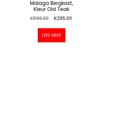
Malaga Bergkast,
Kleur Old Teak
Oorspronkelijke
Huidige
€
599.00
€
295.00
prijs
prijs
was:
is:
€599.00.
€295.00.
LEES MEER