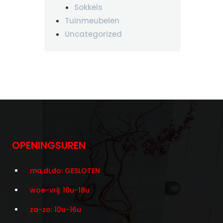
Sokkels
Tuinmeubelen
Uncategorized
OPENINGSUREN
ma,di,do: GESLOTEN
woe-vrij: 10u-18u
za-zo: 10u-16u