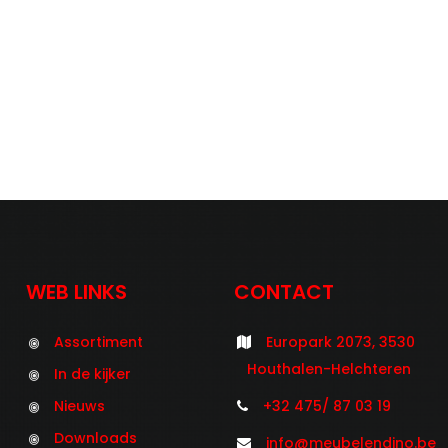
WEB LINKS
CONTACT
Assortiment
Europark 2073, 3530
Houthalen-Helchteren
In de kijker
Nieuws
+32 475/ 87 03 19
Downloads
info@meubelendino.be