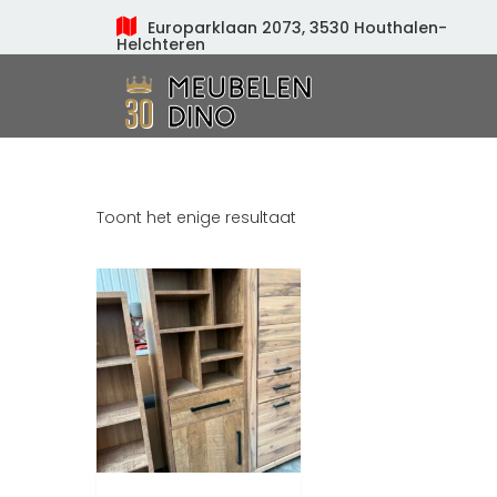
Europarklaan 2073, 3530 Houthalen-
Helchteren
Meubelen Dino
Toont het enige resultaat