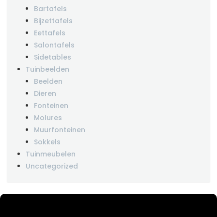
Bartafels
Bijzettafels
Eettafels
Salontafels
Sidetables
Tuinbeelden
Beelden
Dieren
Fonteinen
Molures
Muurfonteinen
Sokkels
Tuinmeubelen
Uncategorized