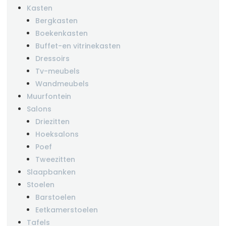
Kasten
Bergkasten
Boekenkasten
Buffet-en vitrinekasten
Dressoirs
Tv-meubels
Wandmeubels
Muurfontein
Salons
Driezitten
Hoeksalons
Poef
Tweezitten
Slaapbanken
Stoelen
Barstoelen
Eetkamerstoelen
Tafels