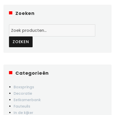
Zoeken
Zoeken
naar:
ZOEKEN
Categorieën
Boxsprings
Decoratie
Eetkamerbank
Fauteuils
In de kijker