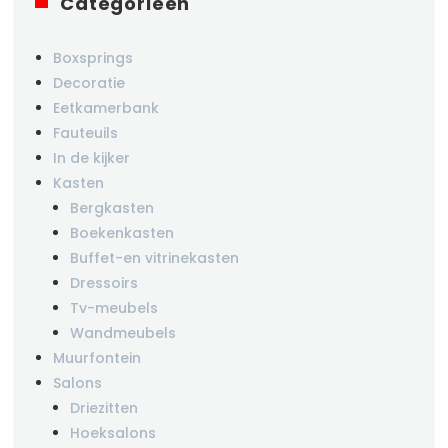
Categorieën
Boxsprings
Decoratie
Eetkamerbank
Fauteuils
In de kijker
Kasten
Bergkasten
Boekenkasten
Buffet-en vitrinekasten
Dressoirs
Tv-meubels
Wandmeubels
Muurfontein
Salons
Driezitten
Hoeksalons