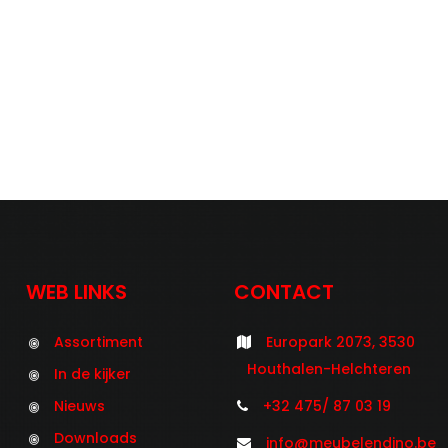
WEB LINKS
CONTACT
Assortiment
Europark 2073, 3530
Houthalen-Helchteren
In de kijker
Nieuws
+32 475/ 87 03 19
Downloads
info@meubelendino.be