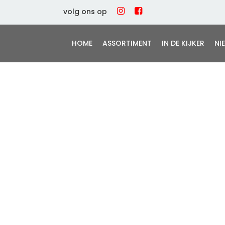
volg ons op
HOME
ASSORTIMENT
IN DE KIJKER
NI