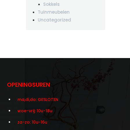
Sokkels
Tuinmeubelen
Uncategorized
OPENINGSUREN
ma,di,do: GESLOTEN
woe-vrij: 10u-18u
za-zo: 10u-16u