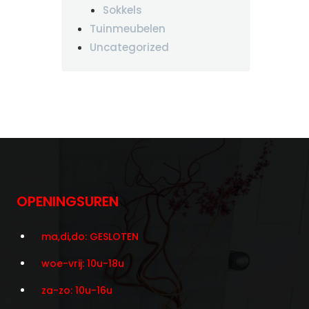
Sokkels
Tuinmeubelen
Uncategorized
OPENINGSUREN
ma,di,do: GESLOTEN
woe-vrij: 10u-18u
za-zo: 10u-16u