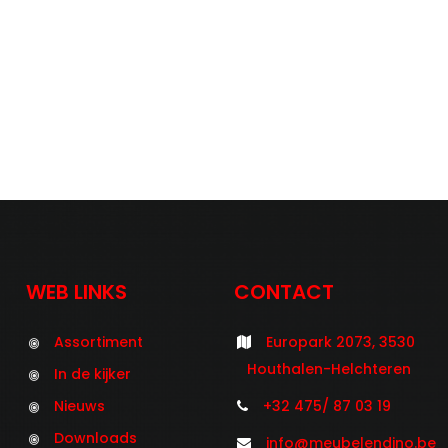
WEB LINKS
CONTACT
Assortiment
Europark 2073, 3530
Houthalen-Helchteren
In de kijker
Nieuws
+32 475/ 87 03 19
Downloads
info@meubelendino.be