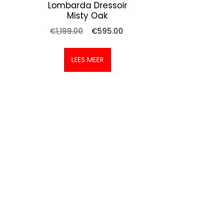
Lombarda Dressoir
Misty Oak
Oorspronkelijke
Huidige
€
1,199.00
€
595.00
prijs
prijs
was:
is:
€1,199.00.
€595.00.
LEES MEER