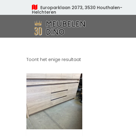
Europarklaan 2073, 3530 Houthalen-
Helchteren
Meubelen Dino
Toont het enige resultaat