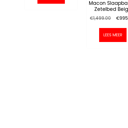
Macon Slaapba
Zetelbed Bei
Oorspr
€
1,499.00
€
995
prijs
was:
€1,499
LEES MEER