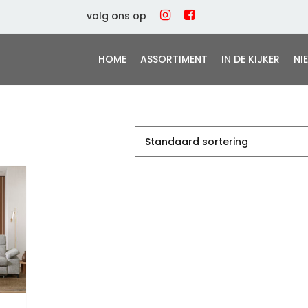
volg ons op
HOME
ASSORTIMENT
IN DE KIJKER
NI