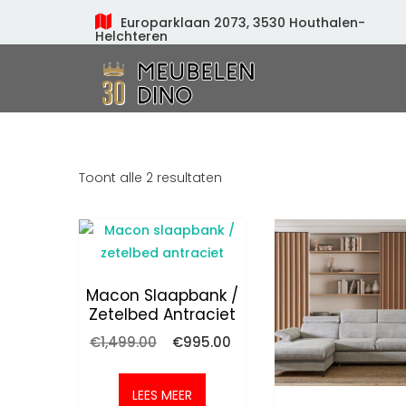
Europarklaan 2073, 3530 Houthalen-
Helchteren
Meubelen Dino
Toont alle 2 resultaten
Macon Slaapbank /
Zetelbed Antraciet
Oorspronkelijke
Huidige
€
1,499.00
€
995.00
prijs
prijs
was:
is:
€1,499.00.
€995.00.
LEES MEER