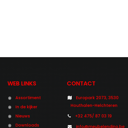
WEB LINKS
CONTACT
Assortiment
Europark 2073, 3530
Houthalen-Helchteren
In de kijker
Nieuws
+32 475/ 87 03 19
Downloads
info@meubelendino.be