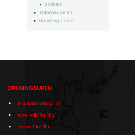
Sokkels
Tuinmeubelen
Uncategorized
OPENINGSUREN
ma,di,do: GESLOTEN
woe-vrij: 10u-18u
za-zo: 10u-16u