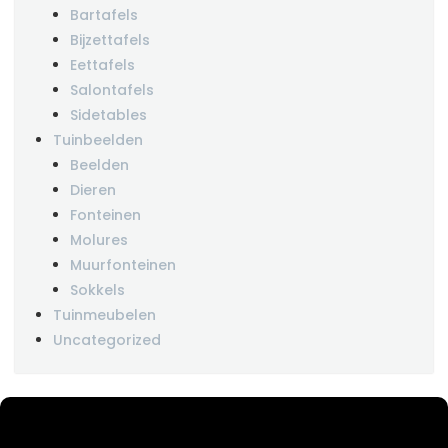
Bartafels
Bijzettafels
Eettafels
Salontafels
Sidetables
Tuinbeelden
Beelden
Dieren
Fonteinen
Molures
Muurfonteinen
Sokkels
Tuinmeubelen
Uncategorized