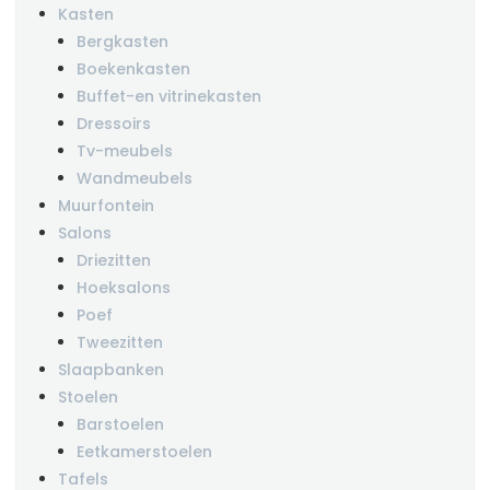
Kasten
Bergkasten
Boekenkasten
Buffet-en vitrinekasten
Dressoirs
Tv-meubels
Wandmeubels
Muurfontein
Salons
Driezitten
Hoeksalons
Poef
Tweezitten
Slaapbanken
Stoelen
Barstoelen
Eetkamerstoelen
Tafels