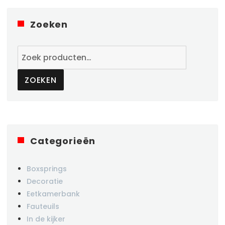
Zoeken
Zoeken
naar:
ZOEKEN
Categorieën
Boxsprings
Decoratie
Eetkamerbank
Fauteuils
In de kijker