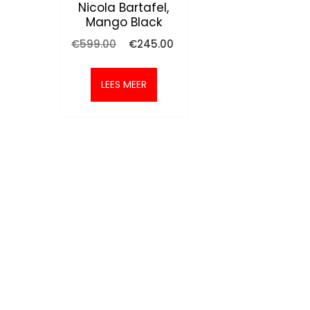
Nicola Bartafel,
Mango Black
Oorspronkelijke
Huidige
€
599.00
€
245.00
prijs
prijs
was:
is:
€599.00.
€245.00.
LEES MEER