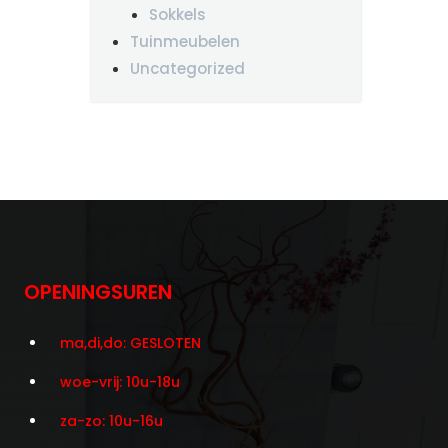
Sokkels
Tuinmeubelen
Uncategorized
OPENINGSUREN
ma,di,do: GESLOTEN
woe-vrij: 10u-18u
za-zo: 10u-16u