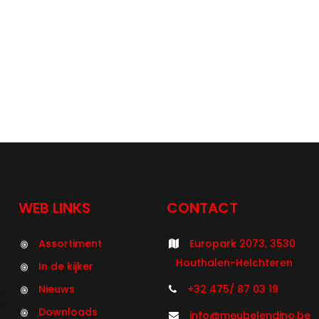
WEB LINKS
CONTACT
Assortiment
Europark 2073, 3530
Houthalen-Helchteren
In de kijker
Nieuws
+32 475/ 87 03 19
Downloads
info@meubelendino.be