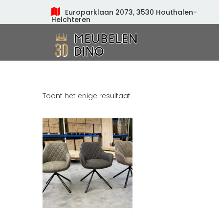
Europarklaan 2073, 3530 Houthalen-
Helchteren
Meubelen Dino
Toont het enige resultaat