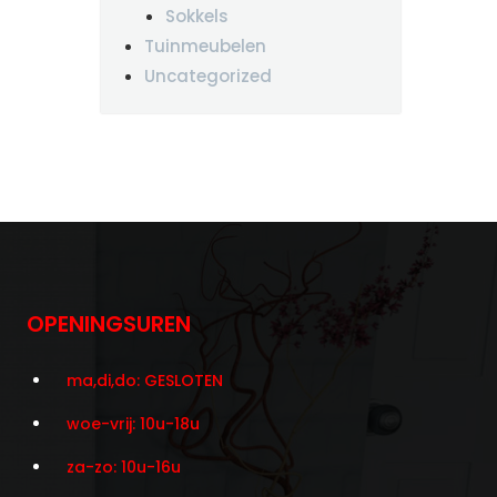
Sokkels
Tuinmeubelen
Uncategorized
OPENINGSUREN
ma,di,do: GESLOTEN
woe-vrij: 10u-18u
za-zo: 10u-16u