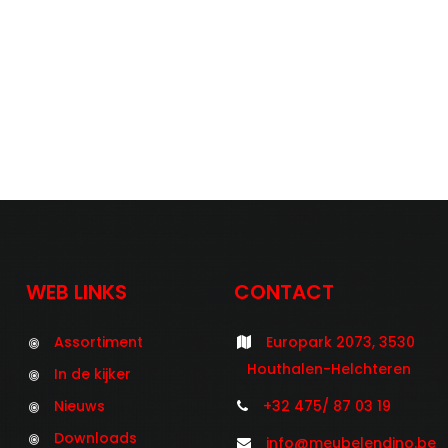
WEB LINKS
CONTACT
Assortiment
Europark 2073, 3530
Houthalen-Helchteren
In de kijker
Nieuws
+32 475/ 87 03 19
Downloads
info@meubelendino.be