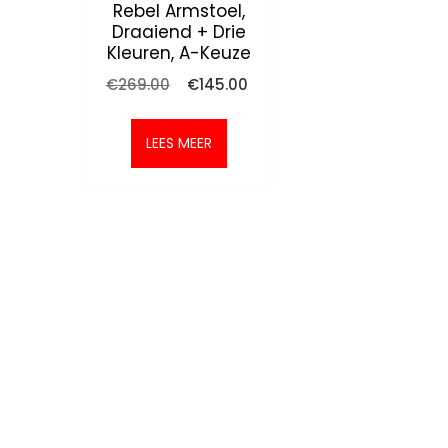
Rebel Armstoel,
Draaiend + Drie
Kleuren, A-Keuze
Oorspronkelijke
Huidige
€
269.00
€
145.00
prijs
prijs
was:
is:
€269.00.
€145.00.
LEES MEER