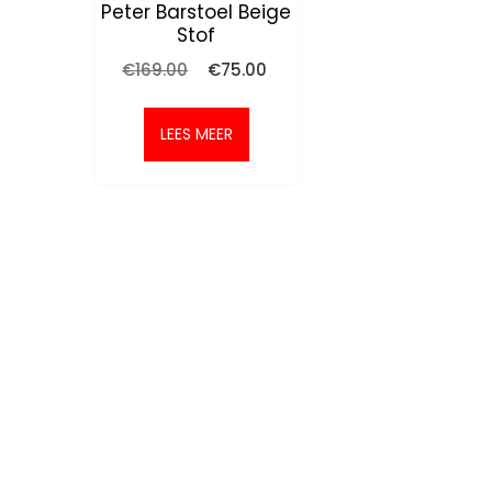
Peter Barstoel Beige
Stof
Oorspronkelijke
Huidige
€
169.00
€
75.00
prijs
prijs
was:
is:
€169.00.
€75.00.
LEES MEER