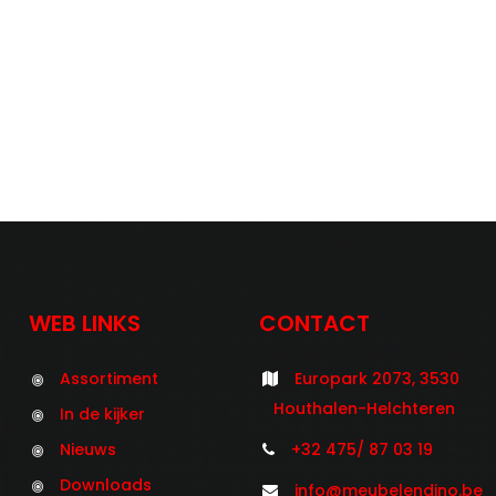
WEB LINKS
CONTACT
Assortiment
Europark 2073, 3530
Houthalen-Helchteren
In de kijker
Nieuws
+32 475/ 87 03 19
Downloads
info@meubelendino.be