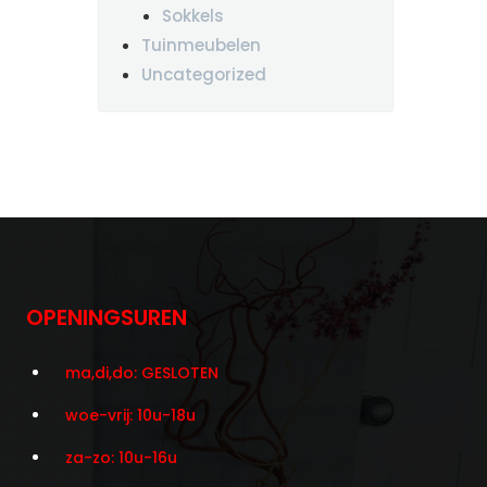
Sokkels
Tuinmeubelen
Uncategorized
OPENINGSUREN
ma,di,do: GESLOTEN
woe-vrij: 10u-18u
za-zo: 10u-16u