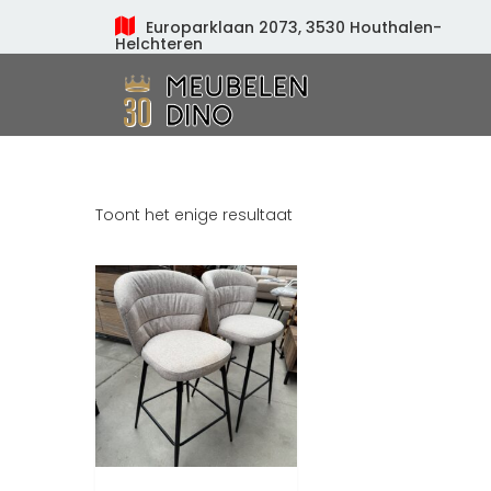
Europarklaan 2073, 3530 Houthalen-
Helchteren
Meubelen Dino
Toont het enige resultaat