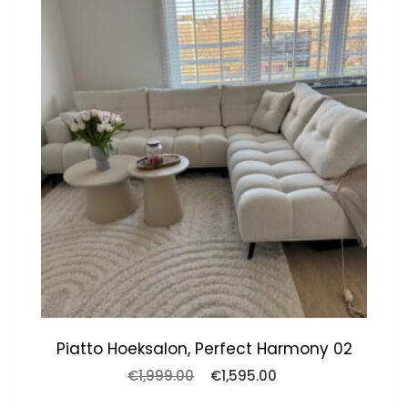
Piatto Hoeksalon, Perfect Harmony 02
Oorspronkelijke
Huidige
€
1,999.00
€
1,595.00
prijs
prijs