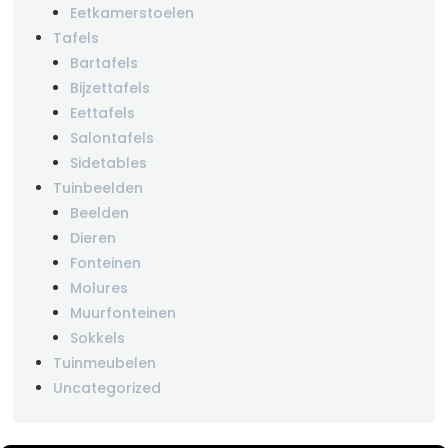
Eetkamerstoelen
Tafels
Bartafels
Bijzettafels
Eettafels
Salontafels
Sidetables
Tuinbeelden
Beelden
Dieren
Fonteinen
Molures
Muurfonteinen
Sokkels
Tuinmeubelen
Uncategorized