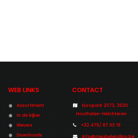
WEB LINKS
CONTACT
Assortiment
Europark 2073, 3530
Houthalen-Helchteren
In de kijker
Nieuws
+32 475/ 87 03 19
Downloads
info@meubelendino.be