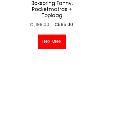
Boxspring Fanny,
Pocketmatras +
Toplaag
Oorspronkelijke
Huidige
€
1,199.00
€
565.00
prijs
prijs
was:
is:
€1,199.00.
€565.00.
LEES MEER