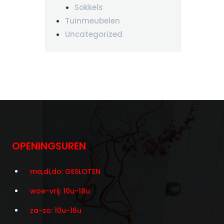
Sokkels
Tuinmeubelen
Uncategorized
OPENINGSUREN
ma,di,do: GESLOTEN
woe-vrij: 10u-18u
za-zo: 10u-16u