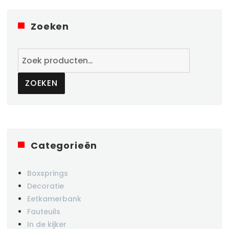
Zoeken
Zoeken
naar:
ZOEKEN
Categorieën
Boxsprings
Decoratie
Eetkamerbank
Fauteuils
In de kijker