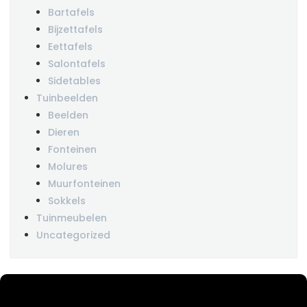
Bartafels
Bijzettafels
Eettafels
Salontafels
Sidetables
Tuinbeelden
Beelden
Dieren
Fonteinen
Molures
Muurfonteinen
Sokkels
Tuinmeubelen
Uncategorized