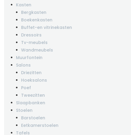
Kasten
Bergkasten
Boekenkasten
Buffet-en vitrinekasten
Dressoirs
Tv-meubels
Wandmeubels
Muurfontein
Salons
Driezitten
Hoeksalons
Poef
Tweezitten
Slaapbanken
Stoelen
Barstoelen
Eetkamerstoelen
Tafels