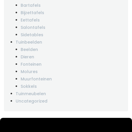
Bartafels
Bijzettafels
Eettafels
Salontafels
Sidetables
Tuinbeelden
Beelden
Dieren
Fonteinen
Molures
Muurfonteinen
Sokkels
Tuinmeubelen
Uncategorized