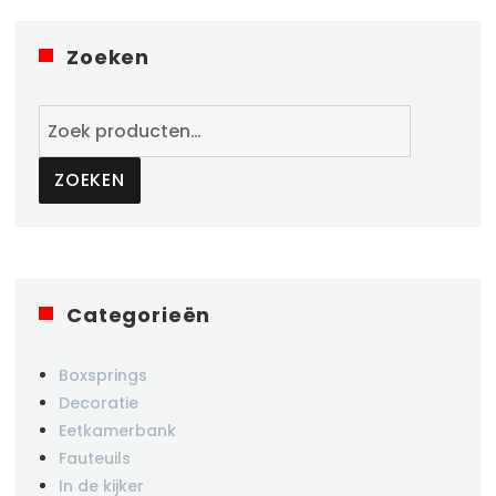
Zoeken
Zoeken
naar:
ZOEKEN
Categorieën
Boxsprings
Decoratie
Eetkamerbank
Fauteuils
In de kijker