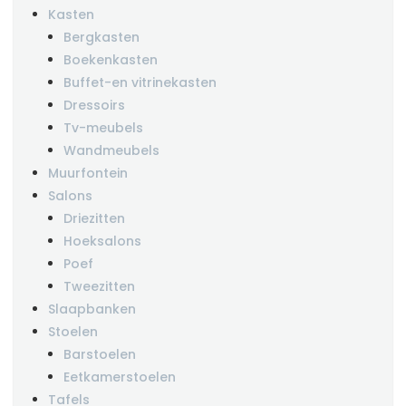
Kasten
Bergkasten
Boekenkasten
Buffet-en vitrinekasten
Dressoirs
Tv-meubels
Wandmeubels
Muurfontein
Salons
Driezitten
Hoeksalons
Poef
Tweezitten
Slaapbanken
Stoelen
Barstoelen
Eetkamerstoelen
Tafels