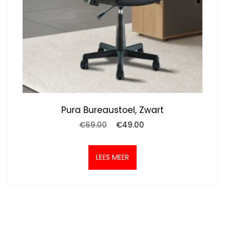
Pura Bureaustoel, Zwart
Oorspronkelijke
Huidige
€
69.00
€
49.00
prijs
prijs
was:
is:
€69.00.
€49.00.
LEES MEER