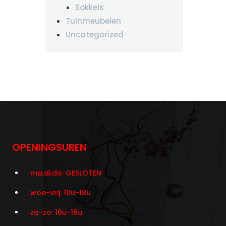
Sokkels
Tuinmeubelen
Uncategorized
OPENINGSUREN
ma,di,do: GESLOTEN
woe-vrij: 10u-18u
za-zo: 10u-16u