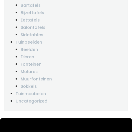
Bartafels
Bijzettafels
Eettafels
Salontafels
Sidetables
Tuinbeelden
Beelden
Dieren
Fonteinen
Molures
Muurfonteinen
Sokkels
Tuinmeubelen
Uncategorized