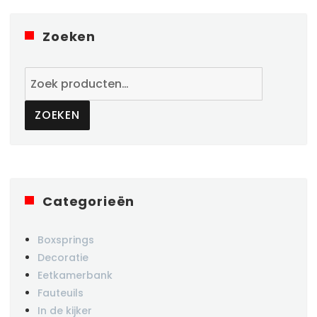
Zoeken
Zoeken
naar:
ZOEKEN
Categorieën
Boxsprings
Decoratie
Eetkamerbank
Fauteuils
In de kijker