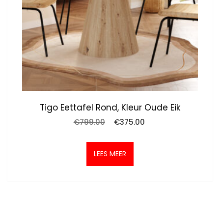
Tigo Eettafel Rond, Kleur Oude Eik
Oorspronkelijke
Huidige
€
799.00
€
375.00
prijs
prijs
was:
is:
€799.00.
€375.00.
LEES MEER