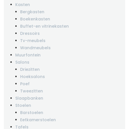
Kasten
Bergkasten
Boekenkasten
Buffet-en vitrinekasten
Dressoirs
Tv-meubels
Wandmeubels
Muurfontein
Salons
Driezitten
Hoeksalons
Poef
Tweezitten
Slaapbanken
Stoelen
Barstoelen
Eetkamerstoelen
Tafels