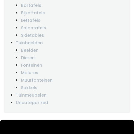
Bartafels
Bijzettafels
Eettafels
Salontafels
Sidetables
Tuinbeelden
Beelden
Dieren
Fonteinen
Molures
Muurfonteinen
Sokkels
Tuinmeubelen
Uncategorized