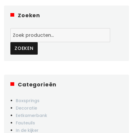
Zoeken
Zoeken
naar:
ZOEKEN
Categorieën
Boxsprings
Decoratie
Eetkamerbank
Fauteuils
In de kijker