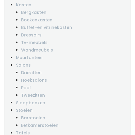
Kasten
Bergkasten
Boekenkasten
Buffet-en vitrinekasten
Dressoirs
Tv-meubels
Wandmeubels
Muurfontein
Salons
Driezitten
Hoeksalons
Poef
Tweezitten
Slaapbanken
Stoelen
Barstoelen
Eetkamerstoelen
Tafels