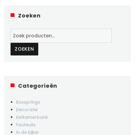
Zoeken
Zoeken
naar:
ZOEKEN
Categorieën
Boxsprings
Decoratie
Eetkamerbank
Fauteuils
In de kijker