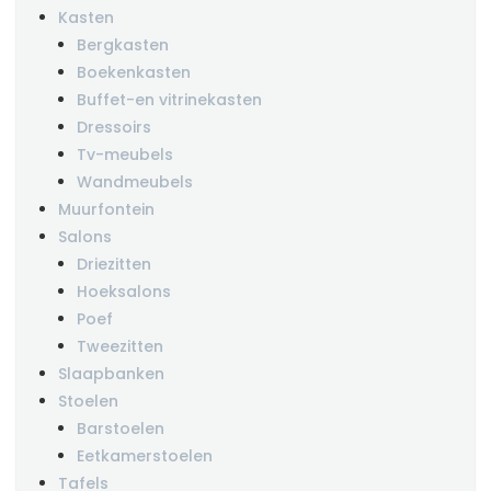
Kasten
Bergkasten
Boekenkasten
Buffet-en vitrinekasten
Dressoirs
Tv-meubels
Wandmeubels
Muurfontein
Salons
Driezitten
Hoeksalons
Poef
Tweezitten
Slaapbanken
Stoelen
Barstoelen
Eetkamerstoelen
Tafels