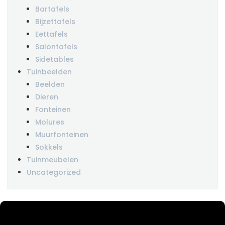
Bartafels
Bijzettafels
Eettafels
Salontafels
Sidetables
Tuinbeelden
Beelden
Dieren
Fonteinen
Molures
Muurfonteinen
Sokkels
Tuinmeubelen
Uncategorized