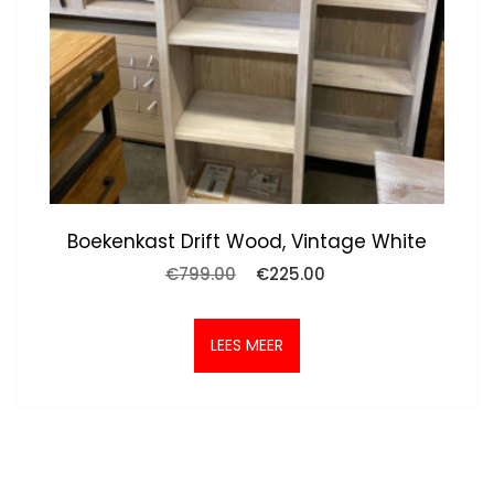
Boekenkast Drift Wood, Vintage White
Oorspronkelijke
Huidige
€
799.00
€
225.00
prijs
prijs
was:
is:
€799.00.
€225.00.
LEES MEER