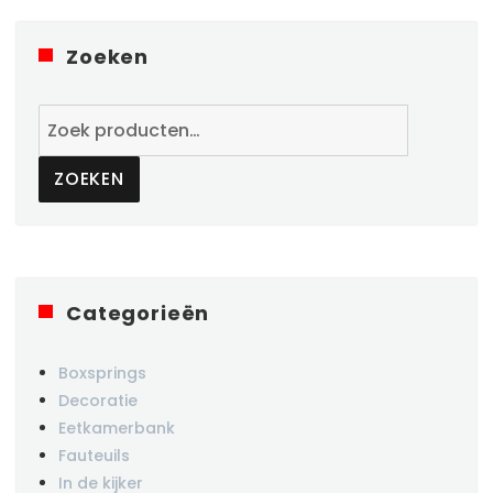
Zoeken
Zoeken
naar:
ZOEKEN
Categorieën
Boxsprings
Decoratie
Eetkamerbank
Fauteuils
In de kijker