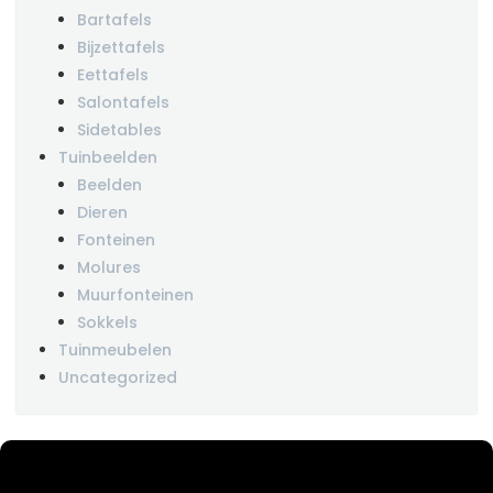
Bartafels
Bijzettafels
Eettafels
Salontafels
Sidetables
Tuinbeelden
Beelden
Dieren
Fonteinen
Molures
Muurfonteinen
Sokkels
Tuinmeubelen
Uncategorized