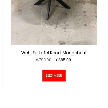
Wehl Eettafel Rond, Mangohout
Oorspronkelijke
Huidige
€
799.00
€
395.00
prijs
prijs
was:
is:
€799.00.
€395.00.
LEES MEER