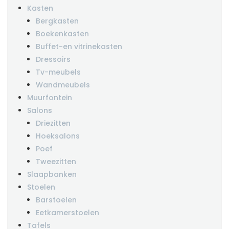
Kasten
Bergkasten
Boekenkasten
Buffet-en vitrinekasten
Dressoirs
Tv-meubels
Wandmeubels
Muurfontein
Salons
Driezitten
Hoeksalons
Poef
Tweezitten
Slaapbanken
Stoelen
Barstoelen
Eetkamerstoelen
Tafels