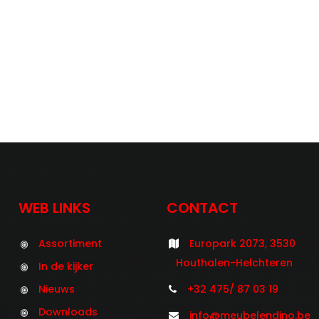
WEB LINKS
CONTACT
Assortiment
Europark 2073, 3530
Houthalen-Helchteren
In de kijker
Nieuws
+32 475/ 87 03 19
Downloads
info@meubelendino.be