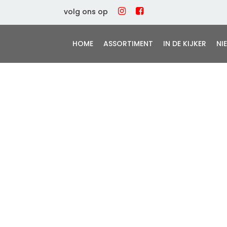
volg ons op
HOME
ASSORTIMENT
IN DE KIJKER
NI