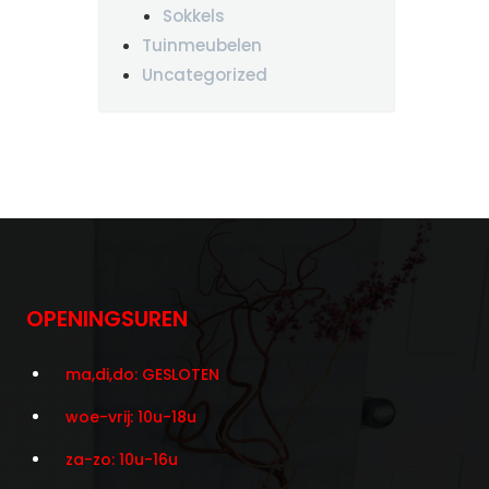
Sokkels
Tuinmeubelen
Uncategorized
OPENINGSUREN
ma,di,do: GESLOTEN
woe-vrij: 10u-18u
za-zo: 10u-16u