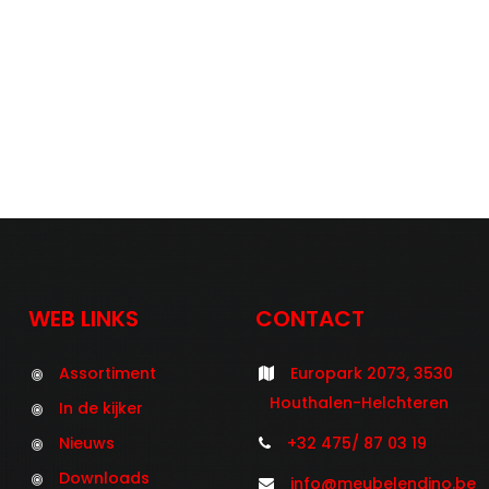
WEB LINKS
CONTACT
Assortiment
Europark 2073, 3530
Houthalen-Helchteren
In de kijker
Nieuws
+32 475/ 87 03 19
Downloads
info@meubelendino.be