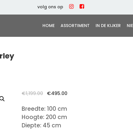
volg ons op
HOME
ASSORTIMENT
IN DE KIJKER
NI
rley
Oorspronkelijke
Huidige
€
1,199.00
€
495.00
prijs
prijs
was:
is:
Breedte: 100 cm
€1,199.00.
€495.00.
Hoogte: 200 cm
Diepte: 45 cm