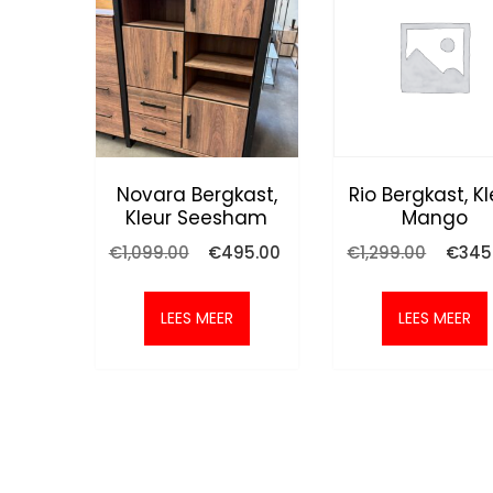
Novara Bergkast,
Rio Bergkast, Kl
Kleur Seesham
Mango
Oorspronkelijke
Huidige
Oorspr
€
1,099.00
€
495.00
€
1,299.00
€
345
prijs
prijs
prijs
was:
is:
was:
€1,099.00.
€495.00.
€1,299.
LEES MEER
LEES MEER