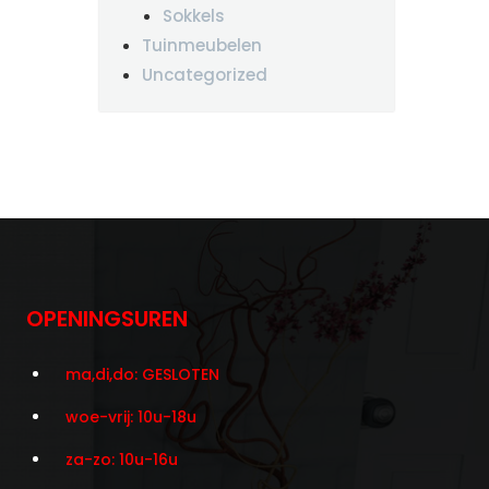
Sokkels
Tuinmeubelen
Uncategorized
OPENINGSUREN
ma,di,do: GESLOTEN
woe-vrij: 10u-18u
za-zo: 10u-16u