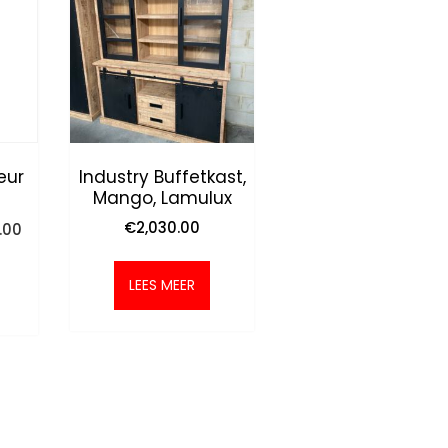
eur
Industry Buffetkast,
Mango, Lamulux
onkelijke
Huidige
€
2,030.00
.00
prijs
is:
LEES MEER
00.
€345.00.