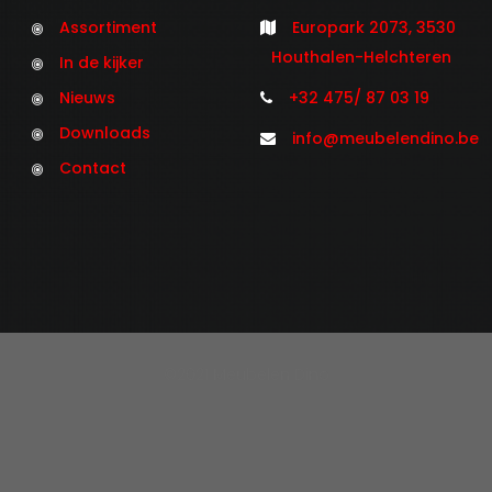
Assortiment
Europark 2073, 3530
Houthalen-Helchteren
In de kijker
Nieuws
+32 475/ 87 03 19
Downloads
info@meubelendino.be
Contact
©2021 Meubelen Dino