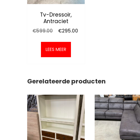
Tv-Dressoir,
Antraciet
Oorspronkelijke
Huidige
€
599.00
€
295.00
prijs
prijs
was:
is:
€599.00.
€295.00.
LEES MEER
Gerelateerde producten