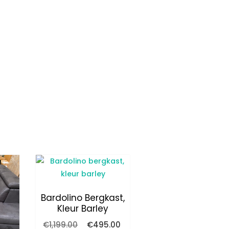
Bardolino Bergkast,
Kleur Barley
Oorspronkelijke
Huidige
€
1,199.00
€
495.00