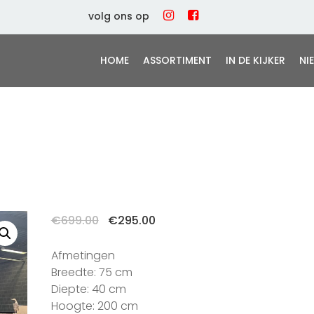
volg ons op
HOME
ASSORTIMENT
IN DE KIJKER
NI
Oorspronkelijke
Huidige
€
699.00
€
295.00
prijs
prijs
was:
is:
Afmetingen
€699.00.
€295.00.
Breedte: 75 cm
Diepte: 40 cm
Hoogte: 200 cm