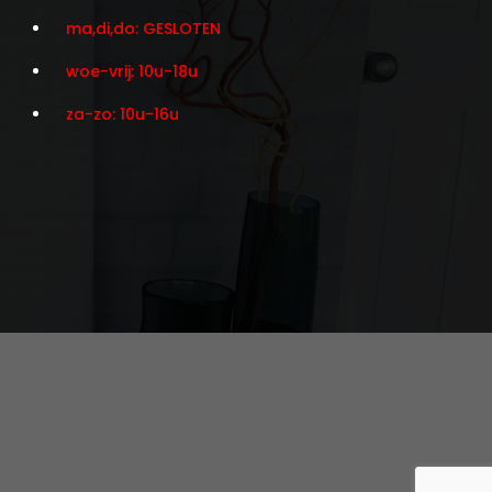
ma,di,do: GESLOTEN
woe-vrij: 10u-18u
za-zo: 10u-16u