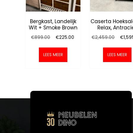
Bergkast, Landelijk
Caserta Hoeksal
Wit + Smoke Brown
Relax, Antraci
Oorspronkelijke
Huidige
Oorspr
€
899.00
€
225.00
€
2,459.00
€
1,59
prijs
prijs
prijs
was:
is:
was:
€899.00.
€225.00.
€2,459
LEES MEER
LEES MEER