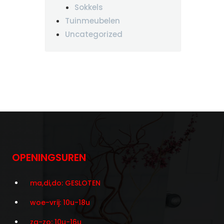
Sokkels
Tuinmeubelen
Uncategorized
OPENINGSUREN
ma,di,do: GESLOTEN
woe-vrij: 10u-18u
za-zo: 10u-16u