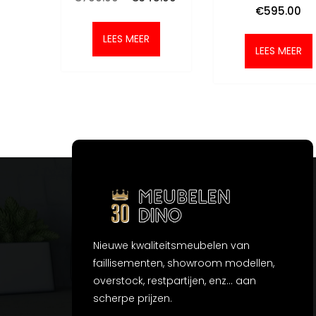
prijs
prijs
€
595.00
was:
is:
€799.00.
€345.00.
LEES MEER
LEES MEER
Nieuwe kwaliteitsmeubelen van
faillisementen, showroom modellen,
overstock, restpartijen, enz... aan
scherpe prijzen.