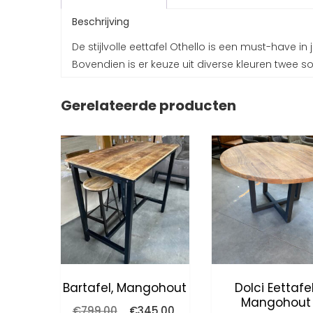
Beschrijving
De stijlvolle eettafel Othello is een must-have in
Bovendien is er keuze uit diverse kleuren twee s
Gerelateerde producten
Bartafel, Mangohout
Dolci Eettafel
Mangohout
Oorspronkelijke
Huidige
€
799.00
€
345.00