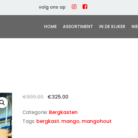
volg ons op
HOME
ASSORTIMENT
IN DE KIJKER
NI
Oorspronkelijke
Huidige
€
899.00
€
325.00
prijs
prijs
was:
is:
Categorie:
Bergkasten
€899.00.
€325.00.
Tags:
bergkast
,
mango
,
mangohout