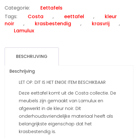
prijs
prijs
was:
is:
Categorie:
Eettafels
€899.00.
€445.00.
Tags:
Costa
,
eettafel
,
kleur
noir
,
krasbestendig
,
krasvrij
,
Lamulux
BESCHRIJVING
Beschrijving
LET OP: DIT IS HET ENIGE ITEM BESCHIKBAAR
Deze eettafel komt uit de Costa collectie. De
meubels zijn gemaakt van Lamulux en
afgewerkt in de kleur noir. Dit
onderhoudsvriendelijke materiaal heeft als
belangrijkste eigenschap dat het
krasbestendig is.