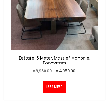
Eettafel 5 Meter, Massief Mahonie,
Boomstam
Oorspronkelijke
Huidige
€
8,950.00
€
4,950.00
prijs
prijs
was:
is:
€8,950.00.
€4,950.00.
LEES MEER