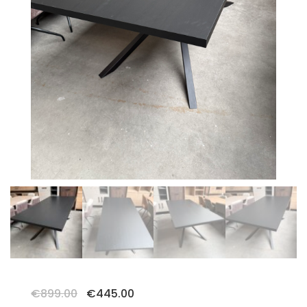
Oorspronkelijke
Huidige
€
899.00
€
445.00