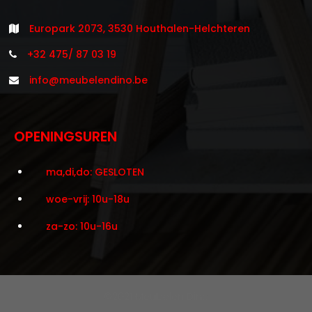
Europark 2073, 3530 Houthalen-Helchteren
+32 475/ 87 03 19
info@meubelendino.be
OPENINGSUREN
ma,di,do: GESLOTEN
woe-vrij: 10u-18u
za-zo: 10u-16u
©2021 Meubelen Dino