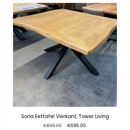
Soria Eettafel Vierkant, Tower Living
Oorspronkelijke
Huidige
€
899.00
€
695.00