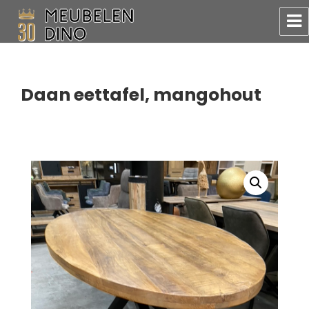
Meubelen Dino
Daan eettafel, mangohout