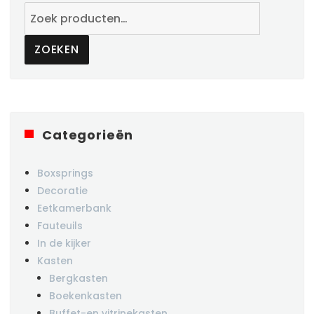
Zoeken
naar:
ZOEKEN
Categorieën
Boxsprings
Decoratie
Eetkamerbank
Fauteuils
In de kijker
Kasten
Bergkasten
Boekenkasten
Buffet-en vitrinekasten