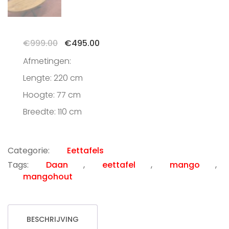
Oorspronkelijke
Huidige
€
999.00
€
495.00
prijs
prijs
Afmetingen:
was:
is:
€999.00.
€495.00.
Lengte: 220 cm
Hoogte: 77 cm
Breedte: 110 cm
Categorie:
Eettafels
Tags:
Daan
,
eettafel
,
mango
,
mangohout
BESCHRIJVING