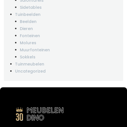
Salontafels
Sidetables
Tuinbeelden
Beelden
Dieren
Fonteinen
Molures
Muurfonteinen
Sokkels
Tuinmeubelen
Uncategorized