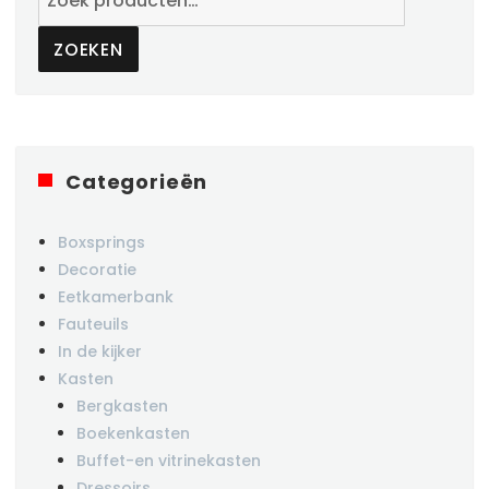
naar:
ZOEKEN
Categorieën
Boxsprings
Decoratie
Eetkamerbank
Fauteuils
In de kijker
Kasten
Bergkasten
Boekenkasten
Buffet-en vitrinekasten
Dressoirs