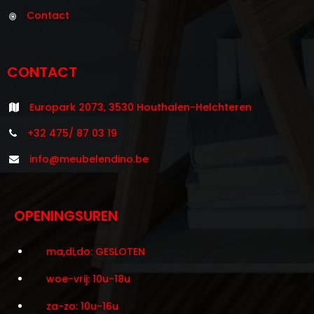
Contact
CONTACT
Europark 2073, 3530 Houthalen-Helchteren
+32 475/ 87 03 19
info@meubelendino.be
OPENINGSUREN
ma,di,do: GESLOTEN
woe-vrij: 10u-18u
za-zo: 10u-16u