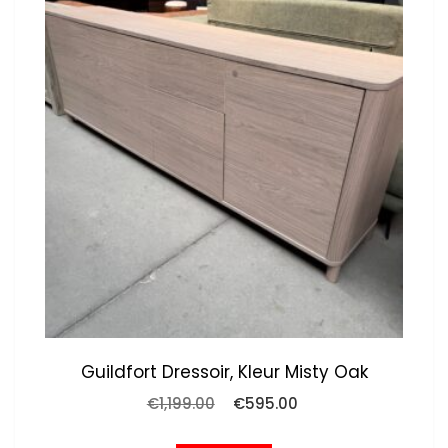
Guildfort Dressoir, Kleur Misty Oak
Oorspronkelijke
Huidige
€
1,199.00
€
595.00
prijs
prijs
was:
is: