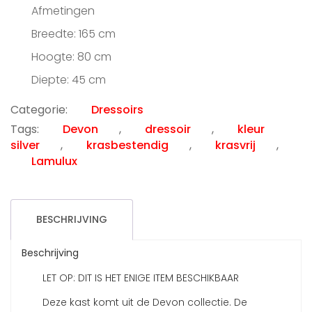
prijs
prijs
Afmetingen
was:
is:
€899.00.
€395.00.
Breedte: 165 cm
Hoogte: 80 cm
Diepte: 45 cm
Categorie:
Dressoirs
Tags:
Devon
,
dressoir
,
kleur
silver
,
krasbestendig
,
krasvrij
,
Lamulux
BESCHRIJVING
Beschrijving
LET OP: DIT IS HET ENIGE ITEM BESCHIKBAAR
Deze kast komt uit de Devon collectie. De