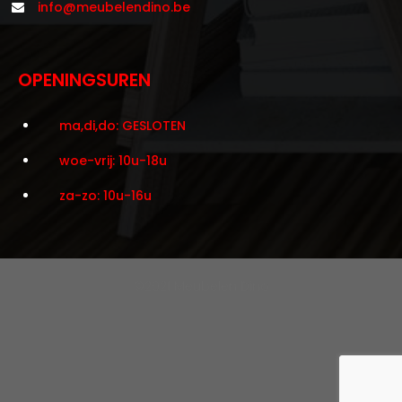
info@meubelendino.be
OPENINGSUREN
ma,di,do: GESLOTEN
woe-vrij: 10u-18u
za-zo: 10u-16u
©2021 Meubelen Dino