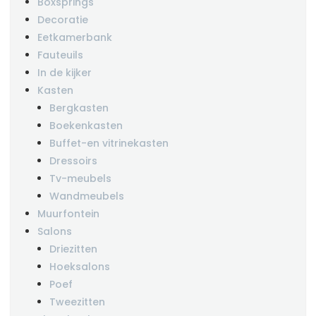
Boxsprings
Decoratie
Eetkamerbank
Fauteuils
In de kijker
Kasten
Bergkasten
Boekenkasten
Buffet-en vitrinekasten
Dressoirs
Tv-meubels
Wandmeubels
Muurfontein
Salons
Driezitten
Hoeksalons
Poef
Tweezitten