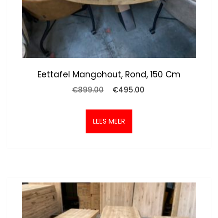
Eettafel Mangohout, Rond, 150 Cm
Oorspronkelijke
Huidige
€
899.00
€
495.00
prijs
prijs
was:
is:
€899.00.
€495.00.
LEES MEER