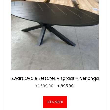
Zwart Ovale Eettafel, Visgraat + Verjongd
Oorspronkelijke
Huidige
€
1,599.00
€
895.00
prijs
prijs
was:
is:
€1,599.00.
€895.00.
LEES MEER