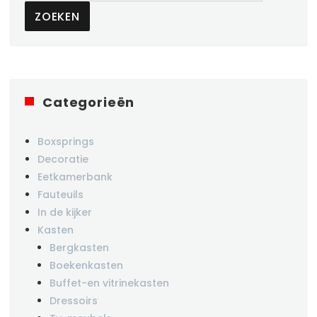
ZOEKEN
Categorieën
Boxsprings
Decoratie
Eetkamerbank
Fauteuils
In de kijker
Kasten
Bergkasten
Boekenkasten
Buffet-en vitrinekasten
Dressoirs