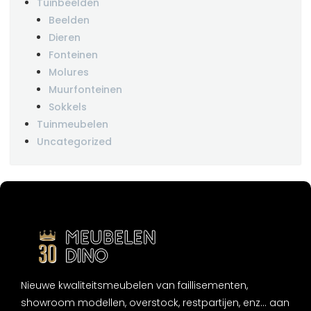
Tuinbeelden
Beelden
Dieren
Fonteinen
Molures
Muurfonteinen
Sokkels
Tuinmeubelen
Uncategorized
Nieuwe kwaliteitsmeubelen van faillisementen,
showroom modellen, overstock, restpartijen, enz... aan