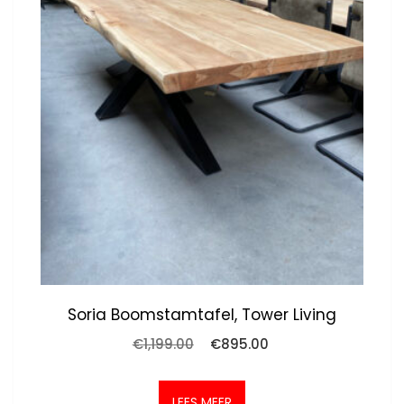
Soria Boomstamtafel, Tower Living
Oorspronkelijke
Huidige
€
1,199.00
€
895.00
prijs
prijs
was:
is:
€1,199.00.
€895.00.
LEES MEER