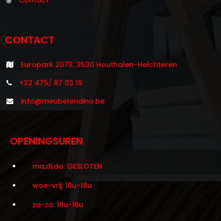
CONTACT
Europark 2073, 3530 Houthalen-Helchteren
+32 475/ 87 03 19
info@meubelendino.be
OPENINGSUREN
ma,di,do: GESLOTEN
woe-vrij: 10u-18u
za-zo: 10u-16u