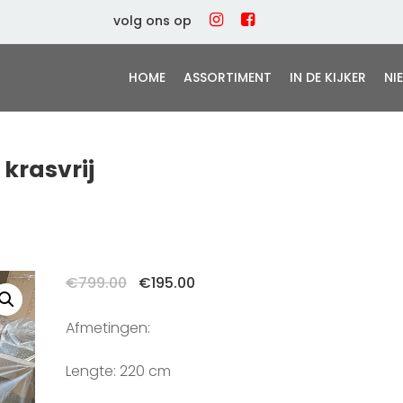
volg ons op
HOME
ASSORTIMENT
IN DE KIJKER
NI
 krasvrij
Oorspronkelijke
Huidige
€
799.00
€
195.00
prijs
prijs
was:
is:
Afmetingen:
€799.00.
€195.00.
Lengte: 220 cm