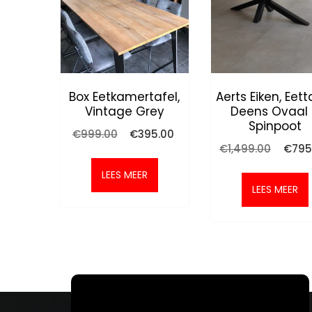
Box Eetkamertafel,
Aerts Eiken, Eett
Vintage Grey
Deens Ovaal
Spinpoot
Oorspronkelijke
Huidige
€
999.00
€
395.00
prijs
prijs
Oorspr
€
1,499.00
€
795
was:
is:
prijs
€999.00.
€395.00.
was:
LEES MEER
€1,499
LEES MEER