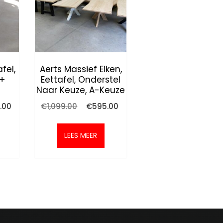
afel,
Aerts Massief Eiken,
 +
Eettafel, Onderstel
Naar Keuze, A-Keuze
onkelijke
Huidige
Oorspronkelijke
Huidige
.00
€
1,099.00
€
595.00
prijs
prijs
prijs
is:
was:
is:
.00.
€795.00.
€1,099.00.
€595.00.
LEES MEER