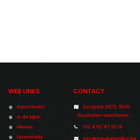
WEB LINKS
CONTACT
Assortiment
Europark 2073, 3530
Houthalen-Helchteren
In de kijker
Nieuws
+32 475/ 87 03 19
Downloads
info@meubelendino.be