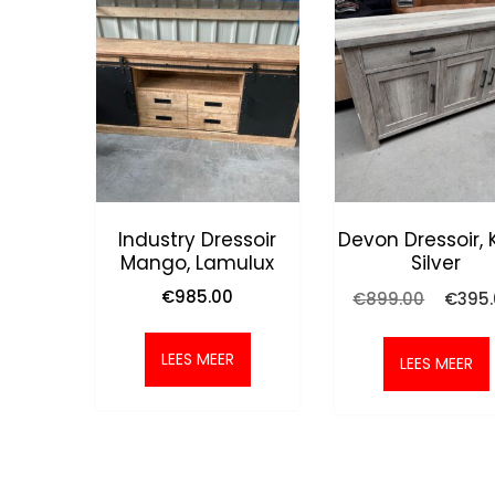
Industry Dressoir
Devon Dressoir, 
Mango, Lamulux
Silver
Oorspro
€
985.00
€
899.00
€
395
prijs
was:
LEES MEER
€899.0
LEES MEER