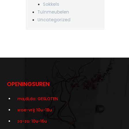
Sokkels
Tuinmeubelen
Uncategorized
OPENINGSUREN
ma,di,do: GESLOTEN
woe-vrij: 10u-18u
za-zo: 10u-16u