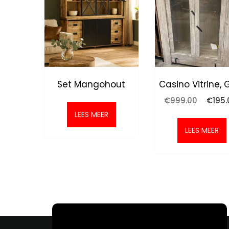
Set Mangohout
Casino Vitrine, 
Oorspr
€
999.00
€
195
prijs
LEES MEER
was:
€999.0
LEES MEER