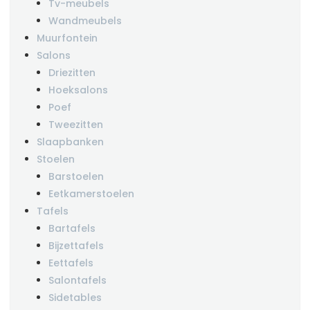
Tv-meubels
Wandmeubels
Muurfontein
Salons
Driezitten
Hoeksalons
Poef
Tweezitten
Slaapbanken
Stoelen
Barstoelen
Eetkamerstoelen
Tafels
Bartafels
Bijzettafels
Eettafels
Salontafels
Sidetables