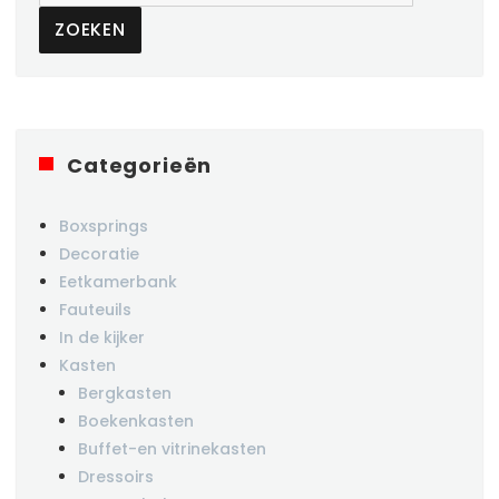
ZOEKEN
Categorieën
Boxsprings
Decoratie
Eetkamerbank
Fauteuils
In de kijker
Kasten
Bergkasten
Boekenkasten
Buffet-en vitrinekasten
Dressoirs