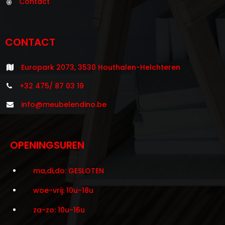
Contact
CONTACT
Europark 2073, 3530 Houthalen-Helchteren
+32 475/ 87 03 19
info@meubelendino.be
OPENINGSUREN
ma,di,do: GESLOTEN
woe-vrij: 10u-18u
za-zo: 10u-16u