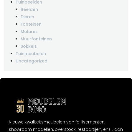
Tuinbeelden
Beelden
Dieren
Fonteinen
Molures
Muurfonteinen
Sokkels
Tuinmeubelen
Uncategorized
Nieuwe kwaliteitsmeubelen van faillisementen,
showroom modellen, overstock, restpartijen, enz... aan