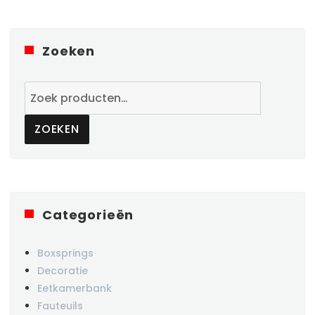
Zoeken
Zoeken
naar:
ZOEKEN
Categorieën
Boxsprings
Decoratie
Eetkamerbank
Fauteuils