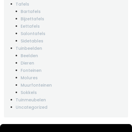
Tafels
Bartafels
Bijzettafels
Eettafels
Salontafels
Sidetables
Tuinbeelden
Beelden
Dieren
Fonteinen
Molures
Muurfonteinen
Sokkels
Tuinmeubelen
Uncategorized