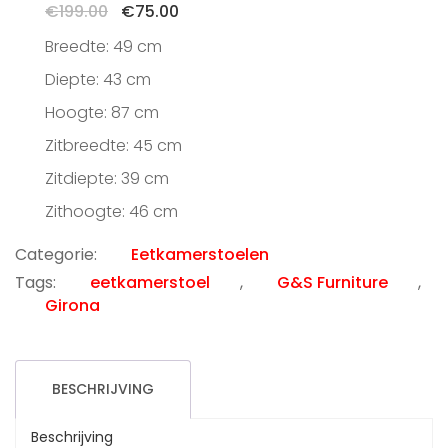
Oorspronkelijke
Huidige
€
199.00
€
75.00
prijs
prijs
Breedte: 49 cm
was:
is:
€199.00.
€75.00.
Diepte: 43 cm
Hoogte: 87 cm
Zitbreedte: 45 cm
Zitdiepte: 39 cm
Zithoogte: 46 cm
Categorie:
Eetkamerstoelen
Tags:
eetkamerstoel
,
G&S Furniture
,
Girona
BESCHRIJVING
Beschrijving