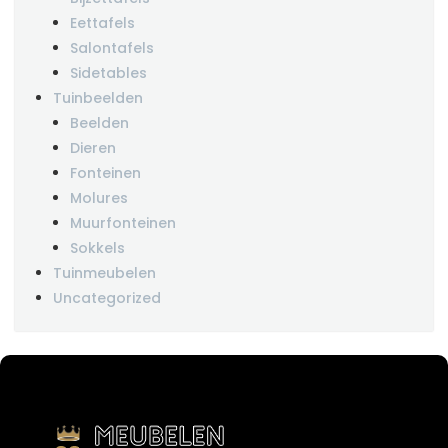
Eettafels
Salontafels
Sidetables
Tuinbeelden
Beelden
Dieren
Fonteinen
Molures
Muurfonteinen
Sokkels
Tuinmeubelen
Uncategorized