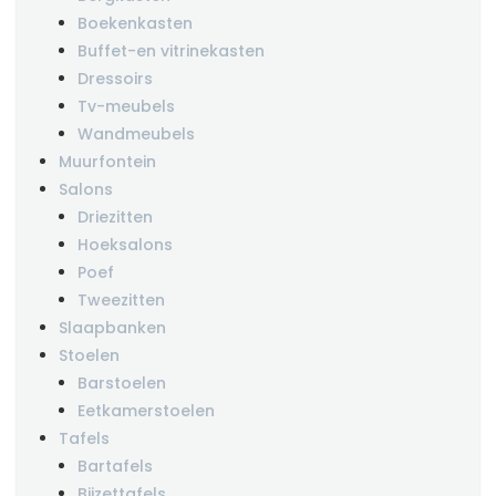
Boekenkasten
Buffet-en vitrinekasten
Dressoirs
Tv-meubels
Wandmeubels
Muurfontein
Salons
Driezitten
Hoeksalons
Poef
Tweezitten
Slaapbanken
Stoelen
Barstoelen
Eetkamerstoelen
Tafels
Bartafels
Bijzettafels