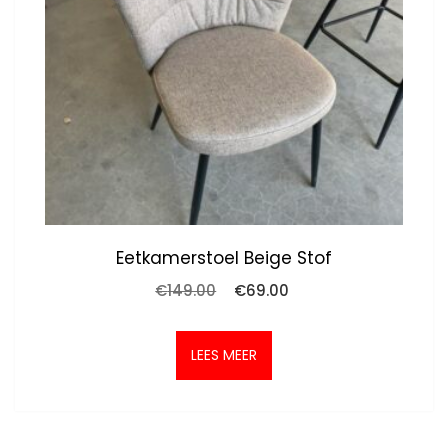
Eetkamerstoel Beige Stof
Oorspronkelijke
Huidige
€
149.00
€
69.00
prijs
prijs
was:
is:
€149.00.
€69.00.
LEES MEER