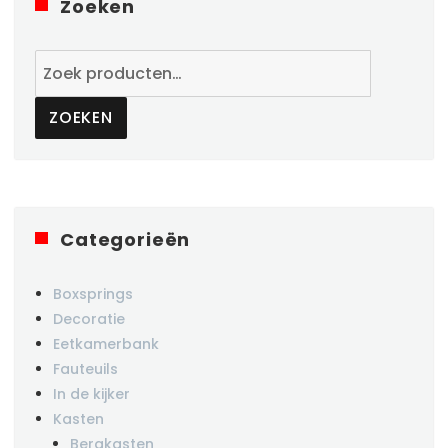
Zoeken
Zoeken
naar:
ZOEKEN
Categorieën
Boxsprings
Decoratie
Eetkamerbank
Fauteuils
In de kijker
Kasten
Bergkasten