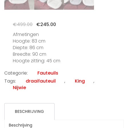
Oorspronkelijke
Huidige
€
499.00
€
245.00
prijs
prijs
Afmetingen
was:
is:
Hoogte: 83 cm
€499.00.
€245.00.
Diepte: 86 cm
Breedte: 90 cm
Hoogte zitting: 45 cm
Categorie:
Fauteuils
Tags:
draaifauteuil
,
King
,
Nijwie
BESCHRIJVING
Beschrijving