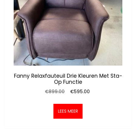
Fanny Relaxfauteuil Drie Kleuren Met Sta-
Op Functie
Oorspronkelijke
Huidige
€
899.00
€
595.00
prijs
prijs
was:
is:
€899.00.
€595.00.
LEES MEER