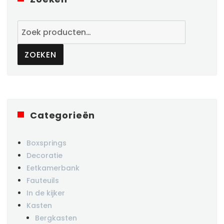
Zoeken
naar:
ZOEKEN
Categorieën
Boxsprings
Decoratie
Eetkamerbank
Fauteuils
In de kijker
Kasten
Bergkasten