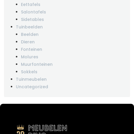
Eettafels
Salontafels
Sidetables
Tuinbeelden
Beelden
Dieren
Fonteinen
Molures
Muurfonteinen
Sokkels
Tuinmeubelen
Uncategorized