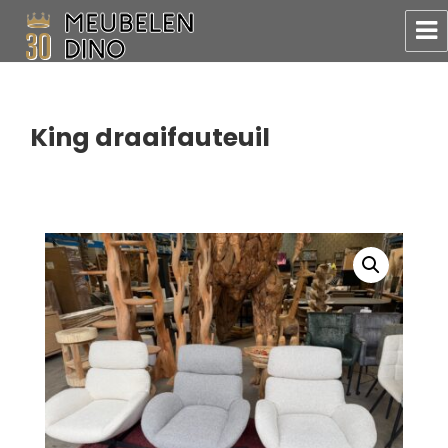
Meubelen Dino
King draaifauteuil